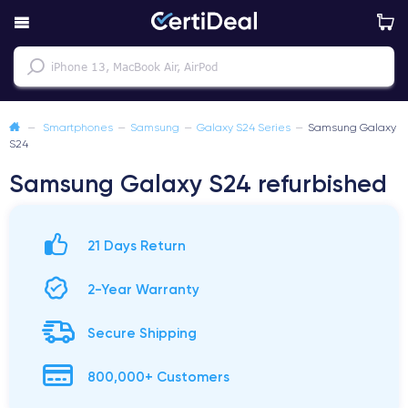
—
Smartphones
—
Samsung
—
Galaxy S24 Series
—
Samsung Galaxy
S24
Samsung Galaxy S24 refurbished
21 Days Return
2-Year Warranty
Secure Shipping
800,000+ Customers