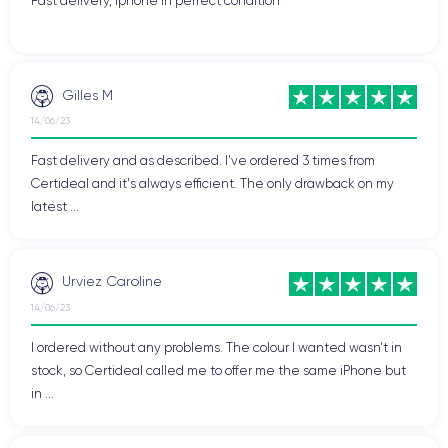
Fast delivery, Iphone in perfect condition
Gilles M
14/06/23
Fast delivery and as described. I've ordered 3 times from
Certideal and it's always efficient. The only drawback on my
latest ...
Urviez Caroline
14/06/23
I ordered without any problems. The colour I wanted wasn't in
stock, so Certideal called me to offer me the same iPhone but
in ...