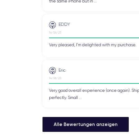
the same iPhone but in ...
EDDY
14/06/23
Very pleased, I'm delighted with my purchase.
Eric
14/06/23
Very good overall experience (once again). Shi
perfectly. Small ...
Alle Bewertungen anzeigen