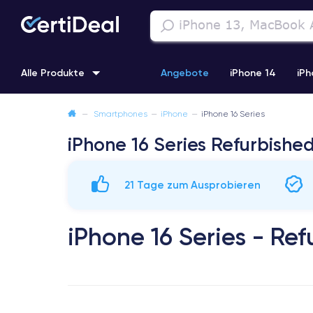
Alle Produkte
Angebote
iPhone 14
iPh
—
Smartphones
—
iPhone
—
iPhone 16 Series
iPhone 11
iPhone 12 Pro
iPhone XR
iPhone SE 2 (2020
iPhone 16 Series Refurbishe
21 Tage zum Ausprobieren
iPhone 16 Series - Re