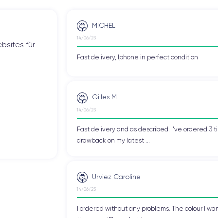
MICHEL
14/06/23
bsites für
Fast delivery, Iphone in perfect condition
Gilles M
14/06/23
Fast delivery and as described. I've ordered 3 ti
drawback on my latest ...
Urviez Caroline
14/06/23
I ordered without any problems. The colour I wan