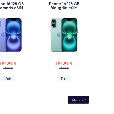
one 16 128 GB
iPhone 16 128 GB
ramarin eSIM
Blaugrün eSIM
594,99 €
594,99 €
619,99 €
619,99 €
Fair
Fair
nächste »