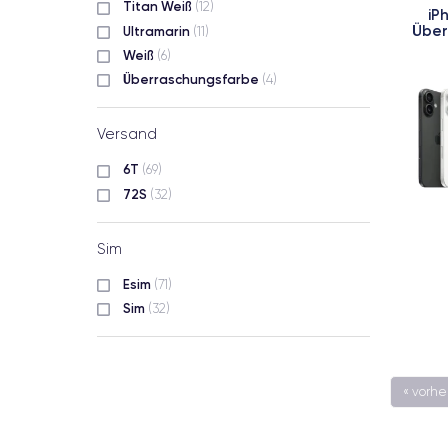
Titan Weiß
(12)
iP
Über
Ultramarin
(11)
Weiß
(6)
Überraschungsfarbe
(4)
Versand
6T
(69)
72S
(32)
Sim
Esim
(71)
Sim
(32)
« vorhe