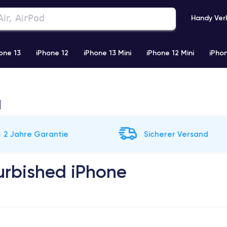
Handy Ver
one 13
iPhone 12
iPhone 13 Mini
iPhone 12 Mini
iPhon
)
iPhone X
iPhone XS
iPhone 11 Pro
Airpods Pro
d
2 Jahre Garantie
Sicherer Versand
furbished iPhone