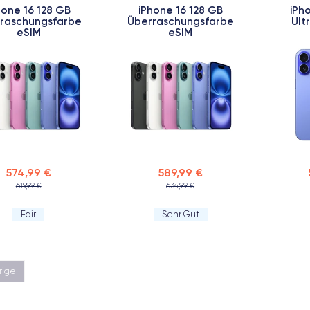
hone 16 128 GB
iPhone 16 128 GB
iPh
raschungsfarbe
Überraschungsfarbe
Ult
eSIM
eSIM
574,99 €
589,99 €
619,99 €
634,99 €
Fair
Sehr Gut
rige