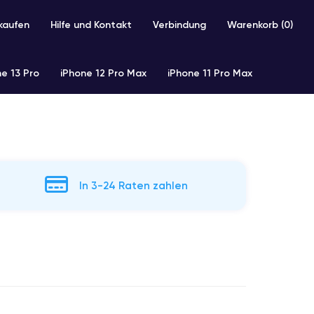
kaufen
Hilfe und Kontakt
Verbindung
Warenkorb (
0
)
e 13 Pro
iPhone 12 Pro Max
iPhone 11 Pro Max
In 3-24 Raten zahlen