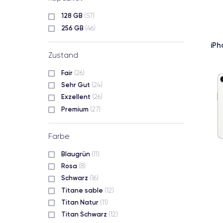
128 GB
(57)
256 GB
(46)
iPh
Zustand
Fair
(26)
Sehr Gut
(24)
Exzellent
(26)
Premium
(27)
Farbe
Blaugrün
(11)
Rosa
(8)
Schwarz
(16)
Titane sable
(12)
Titan Natur
(11)
Titan Schwarz
(12)