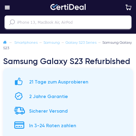
—
Smartphones
—
Samsung
—
Galaxy S23 Series
—
Samsung Galaxy
S23
Samsung Galaxy S23 Refurbished
21 Tage zum Ausprobieren
2 Jahre Garantie
Sicherer Versand
In 3-24 Raten zahlen