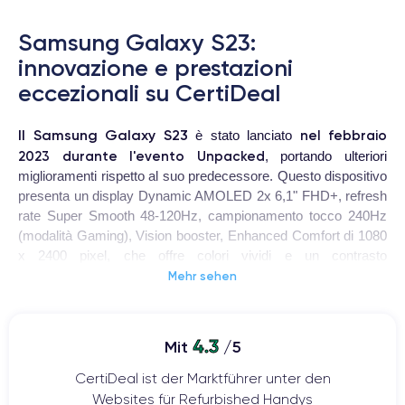
Samsung Galaxy S23:
innovazione e prestazioni
eccezionali su CertiDeal
Il Samsung Galaxy S23
nel febbraio
è stato lanciato
2023 durante l'evento Unpacked
, portando ulteriori
miglioramenti rispetto al suo predecessore. Questo dispositivo
presenta un display
Dynamic AMOLED 2x 6,1" FHD+, refresh
rate Super Smooth 48-120Hz, campionamento tocco 240Hz
(modalità Gaming), Vision booster, Enhanced Comfort
di 1080
x 2400 pixel, che offre colori vividi e un contrasto
impressionante. È alimentato dal potente processore Exynos
Mehr sehen
2300 (o Snapdragon 8 Gen 2, a seconda del mercato),
supportato da 8 GB di RAM, garantendo prestazioni elevate
per qualsiasi attività quotidiana.
4.3
Mit
/5
Il comparto fotografico del Samsung Galaxy S23 include una
CertiDeal ist der Marktführer unter den
configurazione tripla sul retro: un sensore principale da 54 MP,
Websites für Refurbished Handys