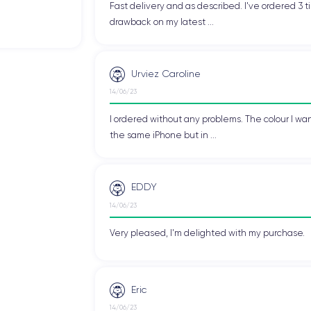
Fast delivery and as described. I've ordered 3 ti
drawback on my latest ...
Urviez Caroline
14/06/23
I ordered without any problems. The colour I wan
the same iPhone but in ...
EDDY
14/06/23
Very pleased, I'm delighted with my purchase.
Eric
14/06/23