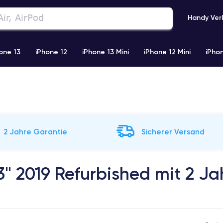
Handy Ver
one 13
iPhone 12
iPhone 13 Mini
iPhone 12 Mini
iPhon
)
iPhone X
iPhone XS
iPhone 11 Pro
Airpods Pro
2 Jahre Garantie
Sicherer Versand
" 2019 Refurbished mit 2 J