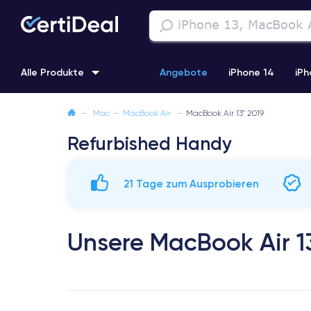
Alle Produkte
Angebote
iPhone 14
iPh
—
Mac
—
MacBook Air
—
MacBook Air 13" 2019
iPhone 11
iPhone 12 Pro
iPhone XR
iPhone SE 2 (2020
Refurbished Handy
21 Tage zum Ausprobieren
Unsere MacBook Air 13