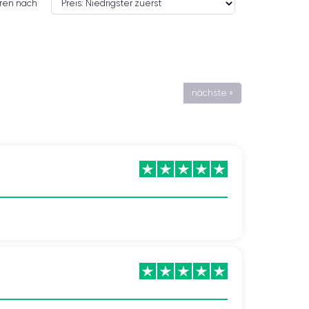
eren nach
nächste »