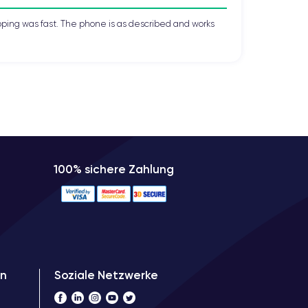
pping was fast. The phone is as described and works
100% sichere Zahlung
Soziale Netzwerke
en