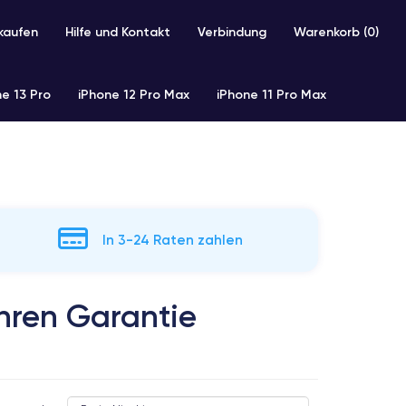
kaufen
Hilfe und Kontakt
Verbindung
Warenkorb (
0
)
e 13 Pro
iPhone 12 Pro Max
iPhone 11 Pro Max
In 3-24 Raten zahlen
ahren Garantie