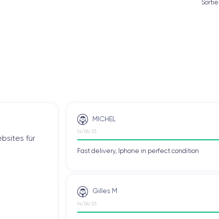
Sorti
MICHEL
14/06/23
bsites für
Fast delivery, Iphone in perfect condition
Gilles M
14/06/23