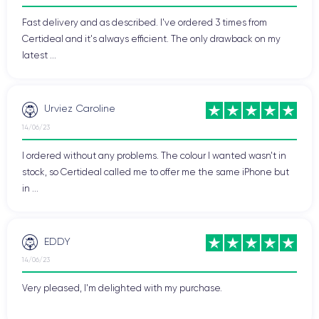
Non lasciarti sfuggire l'occasione di approfittare delle nostre
Fast delivery and as described. I've ordered 3 times from
offerte iPhone
offerte smartphone
straordinarie
e
,
Certideal and it's always efficient. The only drawback on my
troverai dispositivi di alta qualità a prezzi vantaggiosi.
latest ...
Urviez Caroline
14/06/23
I ordered without any problems. The colour I wanted wasn't in
stock, so Certideal called me to offer me the same iPhone but
in ...
EDDY
14/06/23
Very pleased, I'm delighted with my purchase.