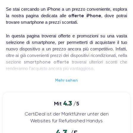
Se stai cercando un iPhone a un prezzo conveniente, esplora
offerte iPhone
la nostra pagina dedicata alle
, dove potrai
trovare smartphone a prezzi scontati.
In questa pagina troverai offerte e promozioni su una vasta
selezione di smartphone, per permetterti di acquistare il tuo
nuovo dispositivo a un prezzo ancora più competitivo. Infatti,
oltre ai già convenienti prezzi dei dispositivi ricondizionati, nella
smartphone offerte
sezione
troverai ulteriori sconti che
renderanno l'acquisto ancora più vantaggioso.
Mehr sehen
offerte iPhone
Le nostre
e smartphone sono pensate per
soddisfare le esigenze di tutti i clienti. Che tu stia cercando
l'ultimo modello di iPhone o preferisca una versione
precedente, troverai una gamma completa di dispositivi adatti
4.3
Mit
/5
a ogni esigenza. Dai modelli di ultima generazione a quelli più
CertiDeal ist der Marktführer unter den
classici, offriamo diverse opzioni tra cui scegliere.
Websites für Refurbished Handys
Perché acquistare un iPhone
4.3