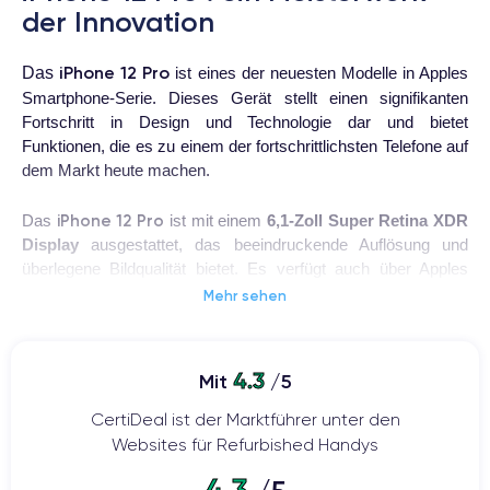
der Innovation
iPhone 12 Pro
Das
ist eines der neuesten Modelle in Apples
Smartphone-Serie. Dieses Gerät stellt einen signifikanten
Fortschritt in Design und Technologie dar und bietet
Funktionen, die es zu einem der fortschrittlichsten Telefone auf
dem Markt heute machen.
iPhone 12 Pro
Das
ist mit einem
6,1-Zoll Super Retina XDR
Display
ausgestattet, das beeindruckende Auflösung und
überlegene Bildqualität bietet. Es verfügt auch über Apples
Ceramic Shield
-Technologie, die eine verbesserte Stoß- und
Mehr sehen
Fallfestigkeit bietet.
Dieses Gerät nutzt den neuesten
A14 Bionic Prozessor
von
4.3
Mit
/5
Apple, der einer der leistungsstärksten auf dem Markt ist. Dies
ermöglicht eine reibungslose und schnelle Leistung, selbst bei
CertiDeal ist der Marktführer unter den
der gleichzeitigen Ausführung mehrerer anspruchsvoller
Websites für Refurbished Handys
Anwendungen.
4.3