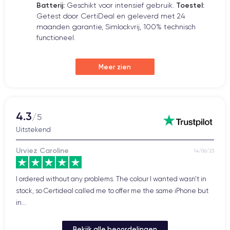
Batterij:
Toestel:
Geschikt voor intensief gebruik.
Getest door CertiDeal en geleverd met 24
maanden garantie, Simlockvrij, 100% technisch
functioneel.
Meer zien
4.3
/5
Uitstekend
EDDY
14/06/23
 colour I wanted wasn't in
Very pleased, I'm delighted with my purchase
ffer me the same iPhone but
Bekijk alle beoordelingen