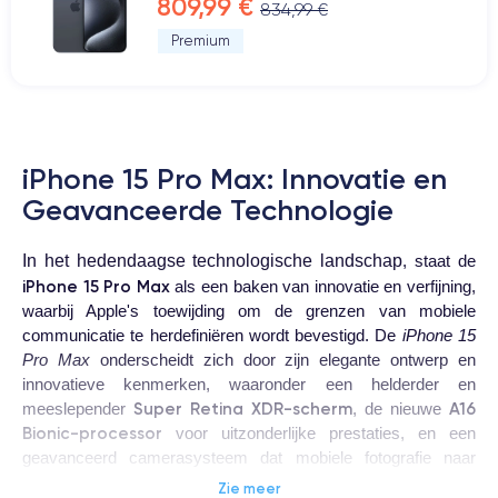
809,99 €
834,99 €
Premium
iPhone 15 Pro Max: Innovatie en
Geavanceerde Technologie
In het hedendaagse technologische landschap
, staat de
iPhone 15 Pro Max
als een baken van innovatie en verfijning,
waarbij Apple's toewijding om de grenzen van mobiele
communicatie te herdefiniëren wordt bevestigd. De
iPhone 15
Pro Max
onderscheidt zich door zijn elegante ontwerp en
innovatieve kenmerken, waaronder een helderder en
Super Retina XDR-scherm
A16
meeslepender
, de nieuwe
Bionic-processor
voor uitzonderlijke prestaties, en een
geavanceerd camerasysteem dat mobiele fotografie naar
nieuwe hoogten tilt.
Zie meer