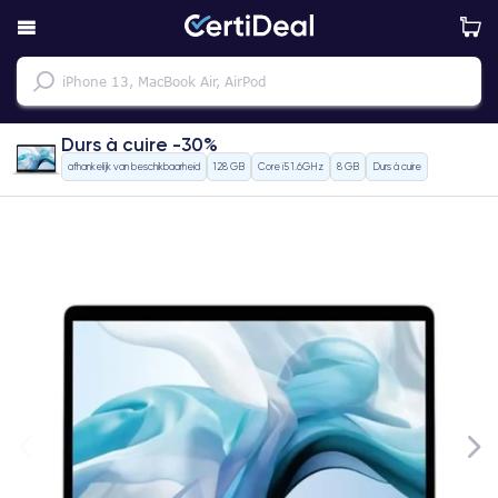
Durs à cuire -30%
afhankelijk van beschikbaarheid
128 GB
Core i5 1.6GHz
8 GB
Durs à cuire