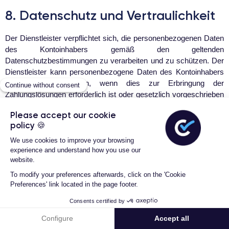
8. Datenschutz und Vertraulichkeit
Der Dienstleister verpflichtet sich, die personenbezogenen Daten
des Kontoinhabers gemäß den geltenden
Datenschutzbestimmungen zu verarbeiten und zu schützen. Der
Dienstleister kann personenbezogene Daten des Kontoinhabers
an Dritte weitergeben, wenn dies zur Erbringung der
Zahlungslösungen erforderlich ist oder gesetzlich vorgeschrieben
ist.
Der Kontoinhaber hat das Recht, auf seine personenbezogenen
Daten zuzugreifen, sie zu berichtigen und ihre Löschung zu
verlangen, sofern dies gesetzlich zulässig ist. Der Kontoinhaber
kann seine Rechte über den Kundenservice der Plattform
ausüben.
Der Dienstleister und der Kontoinhaber verpflichten sich, die
Vertraulichkeit der im Rahmen des Rahmenvertrags
ausgetauschten Informationen zu wahren und keine vertraulichen
Informationen ohne vorherige Zustimmung der anderen Partei an
Dritte weiterzugeben, es sei denn, dies ist gesetzlich